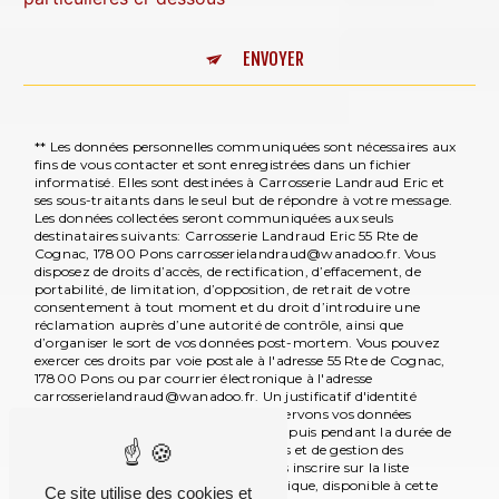
ENVOYER
** Les données personnelles communiquées sont nécessaires aux
fins de vous contacter et sont enregistrées dans un fichier
informatisé. Elles sont destinées à Carrosserie Landraud Eric et
ses sous-traitants dans le seul but de répondre à votre message.
Les données collectées seront communiquées aux seuls
destinataires suivants: Carrosserie Landraud Eric 55 Rte de
Cognac, 17800 Pons carrosserielandraud@wanadoo.fr. Vous
disposez de droits d’accès, de rectification, d’effacement, de
portabilité, de limitation, d’opposition, de retrait de votre
consentement à tout moment et du droit d’introduire une
réclamation auprès d’une autorité de contrôle, ainsi que
d’organiser le sort de vos données post-mortem. Vous pouvez
exercer ces droits par voie postale à l'adresse 55 Rte de Cognac,
17800 Pons ou par courrier électronique à l'adresse
carrosserielandraud@wanadoo.fr. Un justificatif d'identité
pourra vous être demandé. Nous conservons vos données
pendant la période de prise de contact puis pendant la durée de
prescription légale aux fins probatoires et de gestion des
contentieux. Vous avez le droit de vous inscrire sur la liste
d'opposition au démarchage téléphonique, disponible à cette
Ce site utilise des cookies et