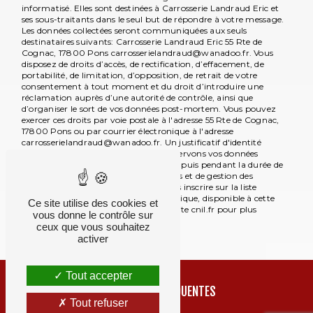
informatisé. Elles sont destinées à Carrosserie Landraud Eric et
ses sous-traitants dans le seul but de répondre à votre message.
Les données collectées seront communiquées aux seuls
destinataires suivants: Carrosserie Landraud Eric 55 Rte de
Cognac, 17800 Pons carrosserielandraud@wanadoo.fr. Vous
disposez de droits d’accès, de rectification, d’effacement, de
portabilité, de limitation, d’opposition, de retrait de votre
consentement à tout moment et du droit d’introduire une
réclamation auprès d’une autorité de contrôle, ainsi que
d’organiser le sort de vos données post-mortem. Vous pouvez
exercer ces droits par voie postale à l'adresse 55 Rte de Cognac,
17800 Pons ou par courrier électronique à l'adresse
carrosserielandraud@wanadoo.fr. Un justificatif d'identité
pourra vous être demandé. Nous conservons vos données
pendant la période de prise de contact puis pendant la durée de
prescription légale aux fins probatoires et de gestion des
contentieux. Vous avez le droit de vous inscrire sur la liste
d'opposition au démarchage téléphonique, disponible à cette
Ce site utilise des cookies et
adresse:
Bloctel.gouv.fr
. Consultez le site cnil.fr pour plus
vous donne le contrôle sur
d’informations sur vos droits.
ceux que vous souhaitez
activer
Tout accepter
RECHERCHES FRÉQUENTES
Tout refuser