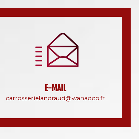
E-MAIL
carrosserielandraud@wanadoo.fr