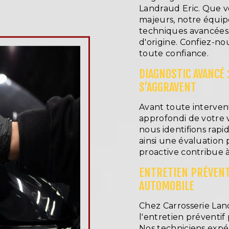
Landraud Eric. Que v
majeurs, notre équipe
techniques avancées 
d'origine. Confiez-no
toute confiance.
DIAGNOSTIC AVANCÉ 
S'AGGRAVENT
Avant toute intervent
approfondi de votre 
nous identifions rap
ainsi une évaluation 
proactive contribue à
ENTRETIEN PRÉVENTI
AUTOMOBILE
Chez Carrosserie Lan
l'entretien préventif
Nos techniciens expé