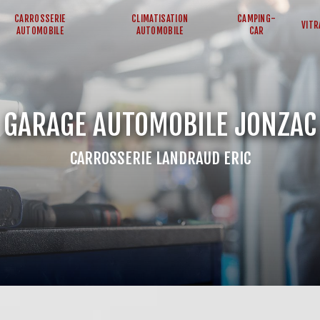
CARROSSERIE
CLIMATISATION
CAMPING-
VITR
AUTOMOBILE
AUTOMOBILE
CAR
GARAGE AUTOMOBILE JONZAC
CARROSSERIE LANDRAUD ERIC