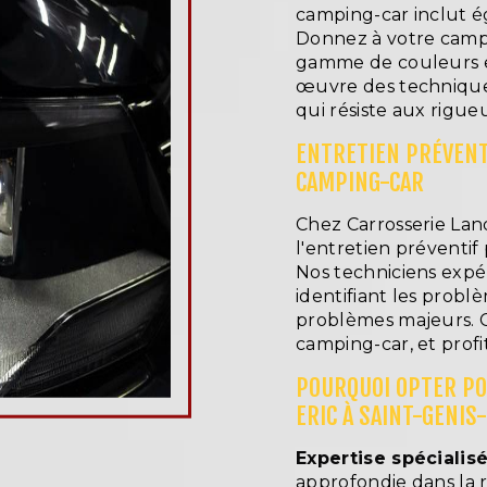
camping-car inclut é
Donnez à votre campi
gamme de couleurs et
œuvre des technique
qui résiste aux rigueu
ENTRETIEN PRÉVENTI
CAMPING-CAR
Chez Carrosserie Lan
l'entretien préventif
Nos techniciens expé
identifiant les probl
problèmes majeurs. C
camping-car, et profi
POURQUOI OPTER PO
ERIC À SAINT-GENIS
Expertise spécialisé
approfondie dans la r