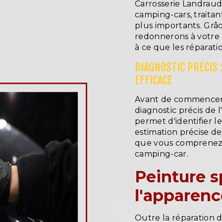
Carrosserie Landraud 
camping-cars, traita
plus importants. Grâc
redonnerons à votre c
à ce que les réparati
DIAGNOSTIC PRÉCIS 
EFFICACE
Avant de commencer 
diagnostic précis de
permet d'identifier l
estimation précise de
que vous comprenez 
camping-car.
Peinture sp
l'apparenc
Outre la réparation d