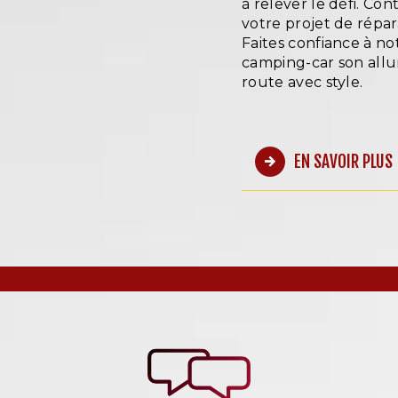
à relever le défi. Co
votre projet de répa
Faites confiance à n
camping-car son allu
route avec style.
EN SAVOIR PLUS