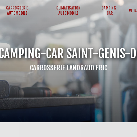
CARROSSERIE
CLIMATISATION
CAMPING-
VITR
AUTOMOBILE
AUTOMOBILE
CAR
CAMPING-CAR SAINT-GENIS-
CARROSSERIE LANDRAUD ERIC