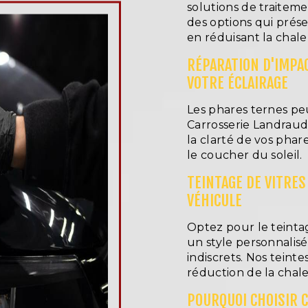
solutions de traiteme
des options qui prése
en réduisant la chaleu
RÉPARATION D'IMPAC
VOTRE ÉCLAIRAGE
Les phares ternes pe
Carrosserie Landraud 
la clarté de vos phare
le coucher du soleil.
TEINTAGE DE VITRES
VÉHICULE
Optez pour le teinta
un style personnalis
indiscrets. Nos tein
réduction de la chaleu
POURQUOI CHOISIR 