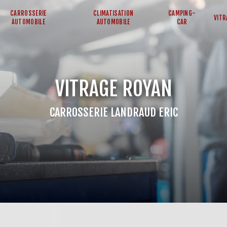
CARROSSERIE
CLIMATISATION
CAMPING-
VITR
AUTOMOBILE
AUTOMOBILE
CAR
VITRAGE ROYAN
CARROSSERIE LANDRAUD ERIC