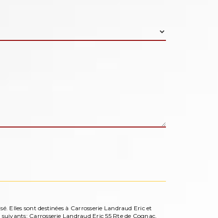
é. Elles sont destinées à Carrosserie Landraud Eric et
s suivants: Carrosserie Landraud Eric 55 Rte de Cognac,