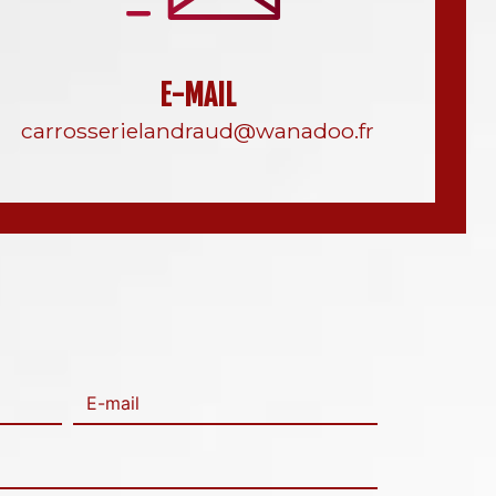
E-MAIL
carrosserielandraud@wanadoo.fr