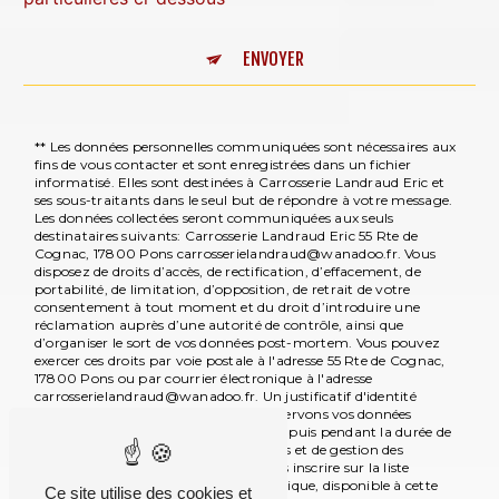
ENVOYER
** Les données personnelles communiquées sont nécessaires aux
fins de vous contacter et sont enregistrées dans un fichier
informatisé. Elles sont destinées à Carrosserie Landraud Eric et
ses sous-traitants dans le seul but de répondre à votre message.
Les données collectées seront communiquées aux seuls
destinataires suivants: Carrosserie Landraud Eric 55 Rte de
Cognac, 17800 Pons carrosserielandraud@wanadoo.fr. Vous
disposez de droits d’accès, de rectification, d’effacement, de
portabilité, de limitation, d’opposition, de retrait de votre
consentement à tout moment et du droit d’introduire une
réclamation auprès d’une autorité de contrôle, ainsi que
d’organiser le sort de vos données post-mortem. Vous pouvez
exercer ces droits par voie postale à l'adresse 55 Rte de Cognac,
17800 Pons ou par courrier électronique à l'adresse
carrosserielandraud@wanadoo.fr. Un justificatif d'identité
pourra vous être demandé. Nous conservons vos données
pendant la période de prise de contact puis pendant la durée de
prescription légale aux fins probatoires et de gestion des
contentieux. Vous avez le droit de vous inscrire sur la liste
d'opposition au démarchage téléphonique, disponible à cette
Ce site utilise des cookies et